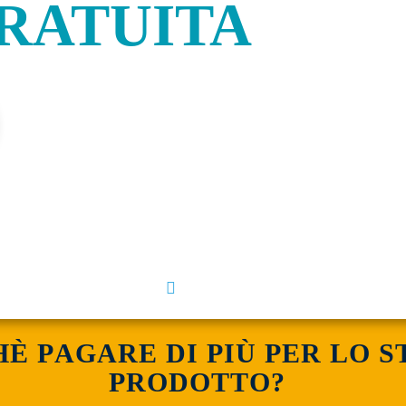
RATUITA
H
È
P
A
G
A
R
E
D
I
P
I
Ù
P
E
R
L
O
S
P
R
O
D
O
T
T
O
?