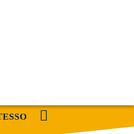
T
E
S
S
O